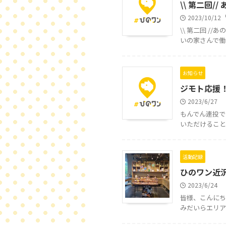
\\ 第二回
2023/10/12
\\ 第二回 
いの家さんで働
お知らせ
ジモト応援
2023/6/27
もんでん連投で
いただけること
活動記録
ひのワン近況報
2023/6/24
皆様、こんにち
みだいらエリア