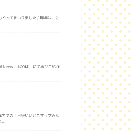
年もやってまいりました♪昨年は、け
ews（J:COM） にて再びご紹介
構内での「日野いいとこマップみな
..