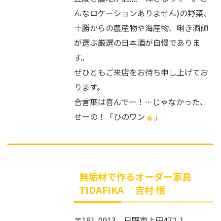
んなロケーションありません)の野菜、
十勝からの農産物や海産物、唎き酒師
が選ぶ厳選の日本酒が自慢でありま
す。
ぜひともご来店をお待ち申し上げてお
ります。
合言葉は喜んでー！…じゃなかった、
せーの！「ひのワン
」
無垢材で作るオーダー家具
TIDAFIKA 吉村 悟
〒191-0013 日野市上田472-1