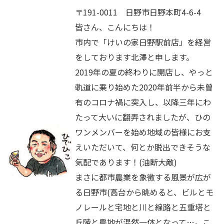
〒191-0011 日野市日野本町4-6-4
皆さん、こんにちは！
市内で「けいの家日野駅前店」を経営
をしております北澤と申します。
2019年の夏の終わりに開店し、やっと
軌道に乗り始めた2020年前半から未曽
有のコロナ禍に突入し、以降三年にわ
たって大いに翻弄されましたが、ひの
ワンメンバーを始め地域の皆様にお支
えいただいて、何とか脱出できそうな
気配であります！(油断大敵)
まさに都市農業を象徴する風景が広が
る日野市(高台から眺めると、ビルとモ
ノレールと宅地と川と線路と五重塔と
丘陵と農地が混然一体となって…。こ