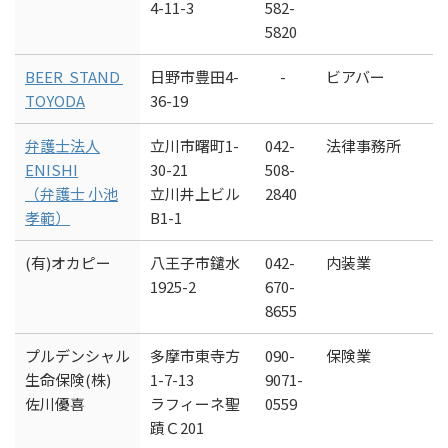
4-11-3
582-
5820
BEER STAND
日野市豊田4-
-
ビアバー
TOYODA
36-19
弁護士法人
立川市曙町1-
042-
法律事務所
ENISHI
30-21
508-
（弁護士 小池
立川井上ビル
2840
孝範）
B1-1
(有)オカピー
八王子市鑓水
042-
内装業
1925-2
670-
8655
プルデンシャル
多摩市東寺方
090-
保険業
生命保険(株)
1-7-13
9071-
佐川優喜
ラフィーネ聖
0559
蹟Ｃ201