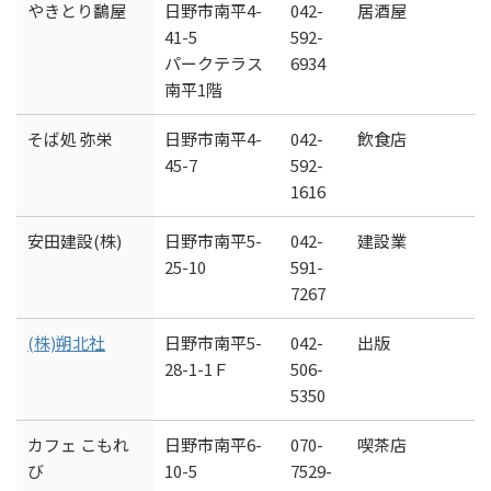
やきとり鷭屋
日野市南平4-
042-
居酒屋
41-5
592-
パークテラス
6934
南平1階
そば処 弥栄
日野市南平4-
042-
飲食店
45-7
592-
1616
安田建設(株)
日野市南平5-
042-
建設業
25-10
591-
7267
(株)朔北社
日野市南平5-
042-
出版
28-1-1Ｆ
506-
5350
カフェ こもれ
日野市南平6-
070-
喫茶店
び
10-5
7529-