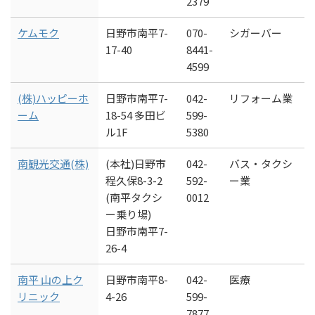
2379
ケムモク
日野市南平7-
070-
シガーバー
17-40
8441-
4599
(株)ハッピーホ
日野市南平7-
042-
リフォーム業
ーム
18-54 多田ビ
599-
ル1F
5380
南観光交通(株)
(本社)日野市
042-
バス・タクシ
程久保8-3-2
592-
ー業
(南平タクシ
0012
ー乗り場)
日野市南平7-
26-4
南平 山の上ク
日野市南平8-
042-
医療
リニック
4-26
599-
7877