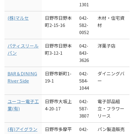
1301
(株)マルセ
日野市日野本
042-
木材・住宅資
町2-15-16
582-
材
0052
パティスリール
日野市日野本
042-
洋菓子店
パン
町3-12-1
843-
3626
BAR＆DINING
日野市新町1-
042-
ダイニングバ
River Side
19-1
584-
ー
1044
ユーコー電子工
日野市大坂上
042-
電子部品組
業(有)
4-20-17
587-
立・フラワー
3807
リース
(有)アイグラン
日野市多摩平
042-
パン製造販売