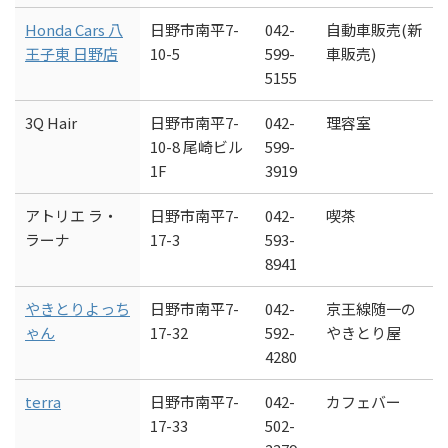
Honda Cars 八
日野市南平7-
042-
自動車販売(新
王子東 日野店
10-5
599-
車販売)
5155
3Q Hair
日野市南平7-
042-
理容室
10-8 尾崎ビル
599-
1F
3919
アトリエ ラ・
日野市南平7-
042-
喫茶
ラーナ
17-3
593-
8941
やきとりよっち
日野市南平7-
042-
京王線随一の
ゃん
17-32
592-
やきとり屋
4280
terra
日野市南平7-
042-
カフェバー
17-33
502-